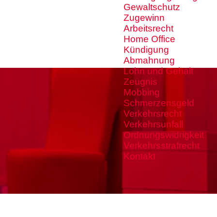
Gewaltschutz
Zugewinn
Arbeitsrecht
Home Office
Kündigung
Abmahnung
Lohn und Gehalt
Zeugnis
Mobbing
Schmerzensgeld
Verkehrsrecht
Verkehrsunfall
Ordnungswidrigkeit
Verkehrsstrafrecht
Kontakt