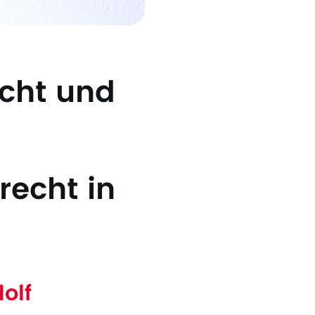
echt und
recht in
olf