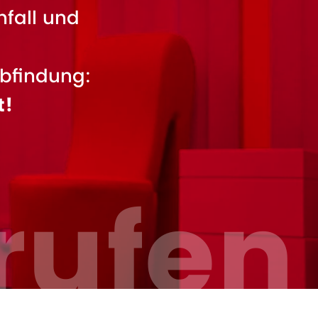
nfall und
bfindung:
t!
rufen