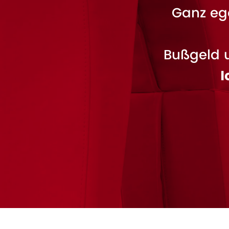
Ganz ega
Bußgeld 
I