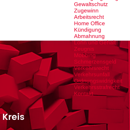
Gewaltschutz
Zugewinn
Arbeitsrecht
Home Office
Kündigung
Abmahnung
Lohn und Gehalt
Zeugnis
Mobbing
Schmerzensgeld
Verkehrsrecht
Verkehrsunfall
Ordnungswidrigkeit
Verkehrsstrafrecht
Kontakt
 Kreis