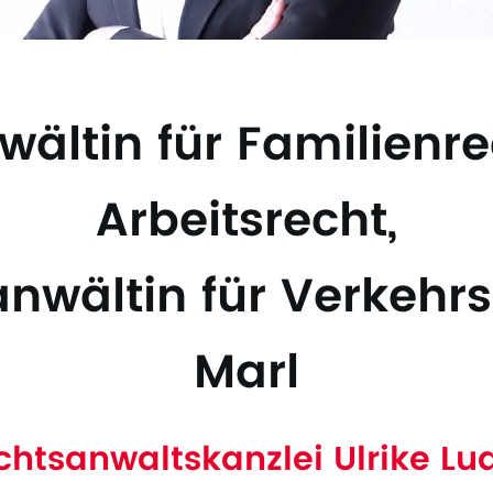
ältin für Familienr
Arbeitsrecht,
nwältin für Verkehrs
Marl
chtsanwaltskanzlei Ulrike Lud