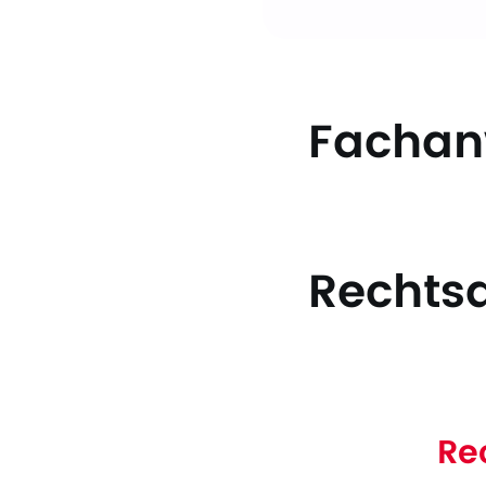
Fachanw
Rechtsa
Re