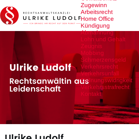
Zugewinn
Arbeitsrecht
Home Office
Kündigung
Abmahnung
Lohn und Gehalt
Zeugnis
Mobbing
Schmerzensgeld
Ulrike Ludolf
Verkehrsrecht
Verkehrsunfall
Rechtsanwältin aus
Ordnungswidrigkeit
Leidenschaft
Verkehrsstrafrecht
Kontakt
Ulrike Ludolf